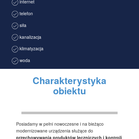
internet
telefon
siła
kanalizacja
klimatyzacja
woda
Charakterystyka
obiektu
Posiadamy w pełni nowoczesne i na bieżąco
modernizowane urządzenia służące do
przechowywania produktów leczniczych i kontroli