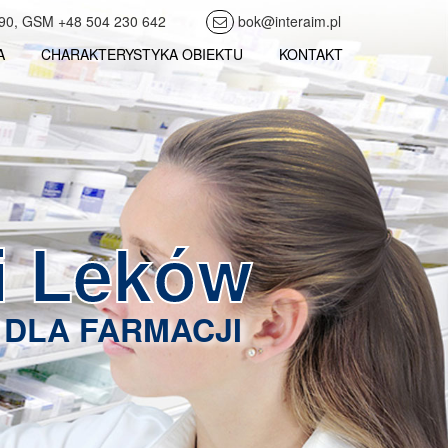
90, GSM +48 504 230 642
bok@interaim.pl
A
CHARAKTERYSTYKA OBIEKTU
KONTAKT
i Leków
DLA FARMACJI