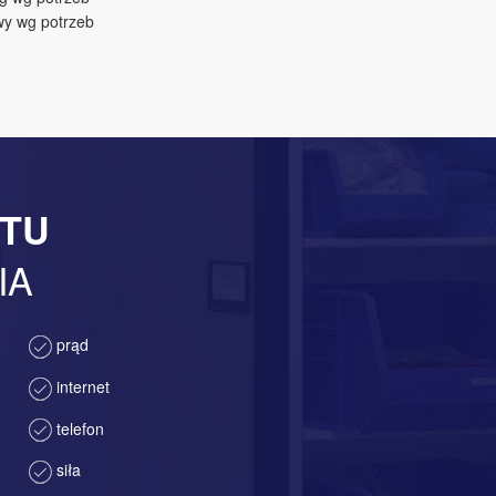
wy wg potrzeb
KTU
IA
prąd
internet
telefon
siła