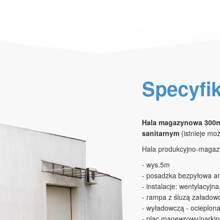
Specyfi
Hala magazynowa 300m
sanitarnym
(istnieje mo
Hala produkcyjno-maga
- wys.5m
- posadzka bezpyłowa an
- instalacje: wentylacyjn
- rampa z śluzą załadow
- wyładowczą - ocieplon
- plac manewrowy/parkin