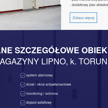
- dodatkowy plac składo
Zobacz więcej
NE SZCZEGÓŁOWE OBIE
AGAZYNY LIPNO, k. TORUN
system alarmowy
drzwi / okna antywłamaniowe
monitoring / ochrona
dojazd asfaltowy