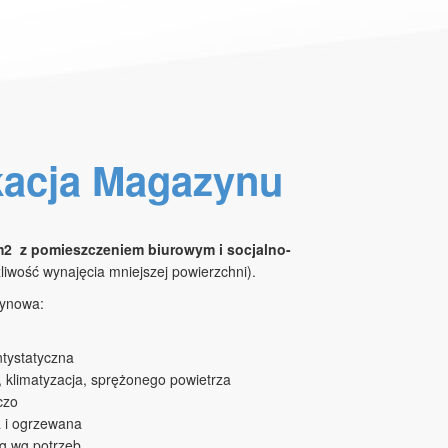
kacja Magazynu
2 z pomieszczeniem biurowym i socjalno-
żliwość wynajęcia mniejszej powierzchni).
zynowa:
tystatyczna
a, klimatyzacja, sprężonego powietrza
czo
a i ogrzewana
g wg potrzeb