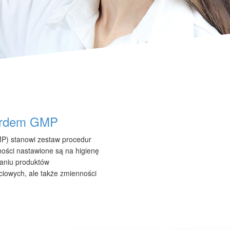
ardem GMP
P) stanowi zestaw procedur
ności nastawione są na higienę
zaniu produktów
iowych, ale także zmienności