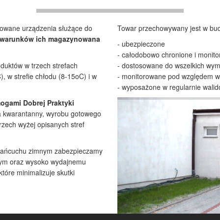
zowane urządzenia służące do
Towar przechowywany jest w bu
li warunków ich magazynowana
- ubezpieczone
- całodobowo chronione i monit
uktów w trzech strefach
- dostosowane do wszelkich wy
 w strefie chłodu (8-15oC) i w
- monitorowane pod względem w
- wyposażone w regularnie walido
ogami Dobrej Praktyki
a kwarantanny, wyrobu gotowego
rzech wyżej opisanych stref
. łańcuchu zimnym zabezpieczamy
zym oraz wysoko wydajnemu
tóre minimalizuje skutki