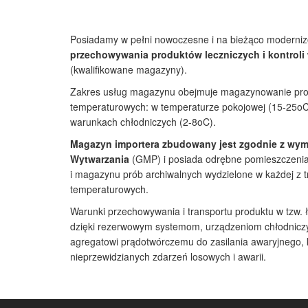
Posiadamy w pełni nowoczesne i na bieżąco moderni
przechowywania produktów leczniczych i kontro
(kwalifikowane magazyny).
Zakres usług magazynu obejmuje magazynowanie prod
temperaturowych: w temperaturze pokojowej (15-25oC),
warunkach chłodniczych (2-8oC).
Magazyn importera zbudowany jest zgodnie z wym
Wytwarzania
(GMP) i posiada odrębne pomieszczeni
i magazynu prób archiwalnych wydzielone w każdej z t
temperaturowych.
Warunki przechowywania i transportu produktu w tzw
dzięki rezerwowym systemom, urządzeniom chłodnic
agregatowi prądotwórczemu do zasilania awaryjnego, k
nieprzewidzianych zdarzeń losowych i awarii.